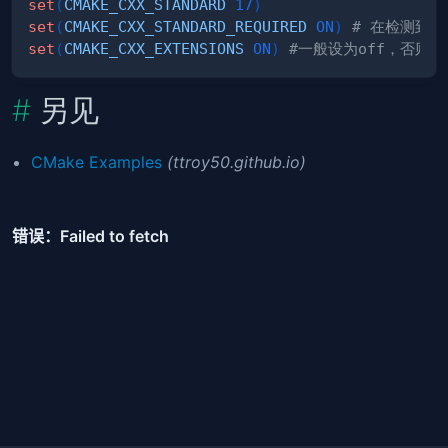
set
(
CMAKE_CXX_STANDARD
17
)
set
(
CMAKE_CXX_STANDARD_REQUIRED
ON
)
# 在检测到
set
(
CMAKE_CXX_EXTENSIONS
ON
)
#一般设为off，否则在
另见
CMake Examples
(ttroy50.github.io)