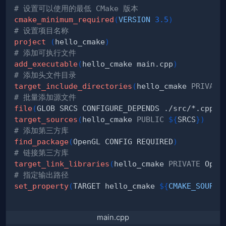
# 设置可以使用的最低 CMake 版本
cmake_minimum_required
(
VERSION
3.5
)
# 设置项目名称
project
(
hello_cmake
)
# 添加可执行文件
add_executable
(
hello_cmake main.cpp
)
# 添加头文件目录
target_include_directories
(
hello_cmake 
PRIVATE
# 批量添加源文件
file
(
GLOB SRCS CONFIGURE_DEPENDS ./src/*.cpp
)
target_sources
(
hello_cmake 
PUBLIC
${
SRCS
}
)
# 添加第三方库
find_package
(
OpenGL CONFIG REQUIRED
)
# 链接第三方库
target_link_libraries
(
hello_cmake 
PRIVATE
 Open
# 指定输出路径
set_property
(
TARGET hello_cmake 
${
CMAKE_SOURCE
main.cpp