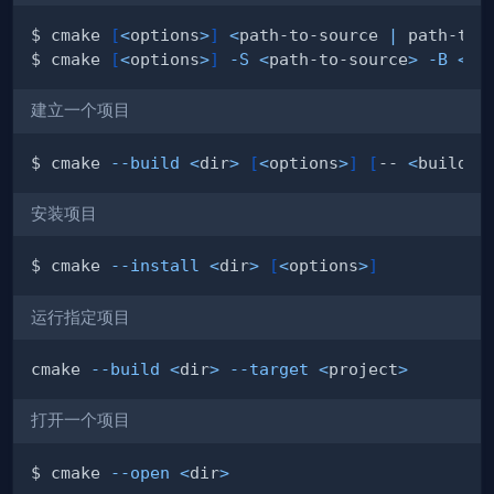
$ cmake 
[
<
options
>
]
<
path-to-source 
|
 path-to-
$ cmake 
[
<
options
>
]
-S
<
path-to-source
>
-B
<
pa
建立一个项目
$ cmake 
--build
<
dir
>
[
<
options
>
]
[
-- 
<
build-t
安装项目
$ cmake 
--install
<
dir
>
[
<
options
>
]
运行指定项目
cmake 
--build
<
dir
>
--target
<
project
>
打开一个项目
$ cmake 
--open
<
dir
>