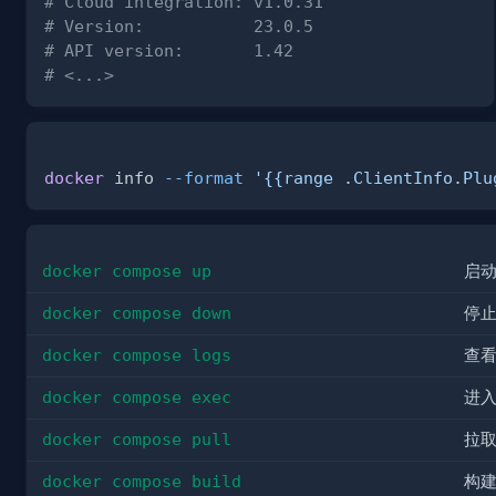
# Cloud integration: v1.0.31
# Version:           23.0.5
# API version:       1.42
# <...>
docker
 info 
--format
'{{range .ClientInfo.Plu
docker compose up
启
docker compose down
停
docker compose logs
查
docker compose exec
进
docker compose pull
拉
docker compose build
构