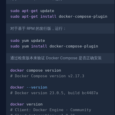
sudo
apt-get
sudo
apt-get
install
对于基于 RPM 的发行版，运行：
sudo
sudo
 yum 
install
通过检查版本来验证 Docker Compose 是否正确安装
docker
# Docker Compose version v2.17.3
docker
--version
# Docker version 23.0.5, build bc4487a
docker
# Client: Docker Engine - Community