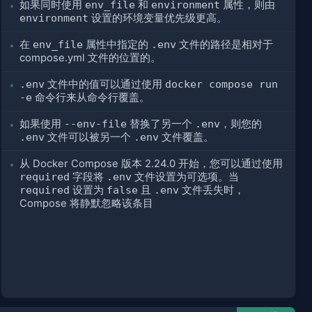
如果同时使用
env_file
和
environment
属性，则由
environment
设置的环境变量优先级更高。
在
env_file
属性中指定的
.env
文件的路径是相对于
compose.yml 文件的位置的。
.env
文件中的值可以通过使用
docker compose run
-e
命令行来从命令行覆盖。
如果使用
--env-file
替换了另一个
.env
，则您的
.env
文件可以被另一个
.env
文件覆盖。
从 Docker Compose 版本 2.24.0 开始，您可以通过使用
required
字段将
.env
文件设置为可选项。当
required
设置为
false
且
.env
文件丢失时，
Compose 将静默忽略该条目