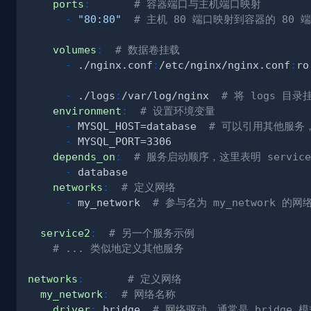
ports
:
# 容器端口与主机端口映射
-
"80:80"
# 主机 80 端口映射到容器的 80 
volumes
:
# 数据卷挂载
-
 ./nginx.conf
:
/etc/nginx/nginx.conf
:
ro
-
 ./logs
:
/var/log/nginx  
# 将 logs 目录挂
environment
:
# 设置环境变量
-
 MYSQL_HOST=database  
# 可以引用其他服务，
-
depends_on
:
# 服务启动顺序，这里表明 service1
-
networks
:
# 定义网络
-
 my_network  
# 参与名为 my_network 的网
service2
:
# 另一个服务示例
# ... 类似地定义其他服务
networks
:
# 定义网络
my_network
:
# 网络名称
driver
:
 bridge  
# 网络驱动，通常是 bridge 模