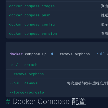
docker compose images
列
docker compose push
推
docker compose config
显
docker compose version
查
docker
 compose up 
-d
 --remove-orphans 
--pull
-d / --detach
--remove-orphans
--pull always
每次启动前都从远程仓库拉取
--force-recreate
Docker Compose 配置