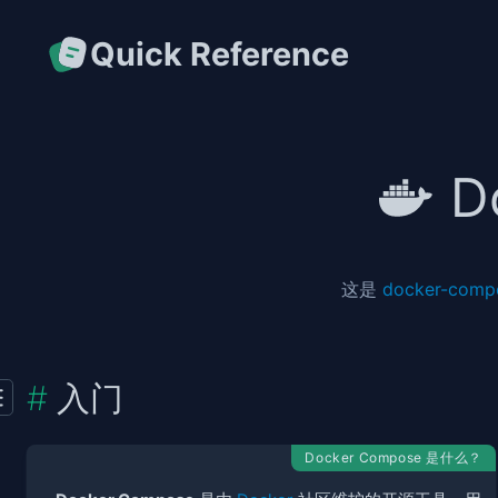
Quick Reference
D
这是
docker-comp
入门
Docker Compose 是什么？