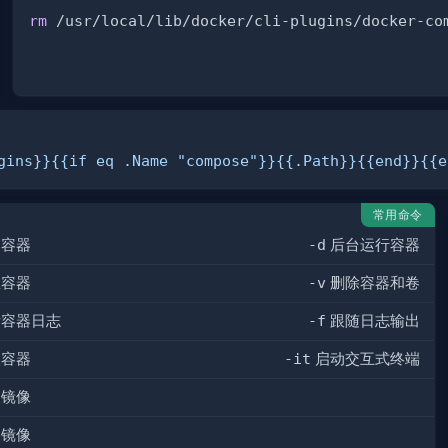
rm
gins}}{{if eq .Name "compose"}}{{.Path}}{{end}}{{e
常用命令
动容器
-d
后台运行容器
止容器
-v
删除容器和卷
看容器日志
-f
跟随日志输出
入容器
-it
启动交互式终端
取镜像
建镜像