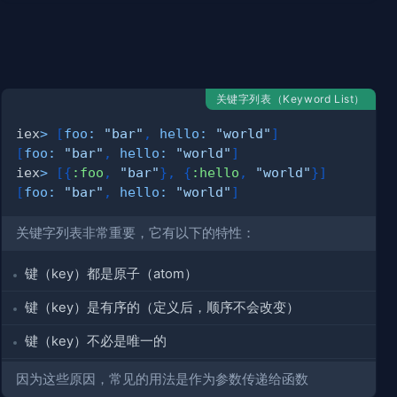
关键字列表（Keyword List）
iex
>
[
foo:
"bar"
,
hello:
"world"
]
[
foo:
"bar"
,
hello:
"world"
]
iex
>
[
{
:foo
,
"bar"
}
,
{
:hello
,
"world"
}
]
[
foo:
"bar"
,
hello:
"world"
]
关键字列表非常重要，它有以下的特性：
键（key）都是原子（atom）
键（key）是有序的（定义后，顺序不会改变）
键（key）不必是唯一的
因为这些原因，常见的用法是作为参数传递给函数