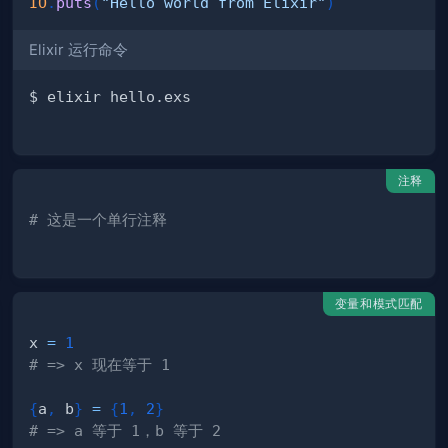
IO
.
puts
(
"Hello world from Elixir"
)
Elixir 运行命令
注释
# 这是一个单行注释
变量和模式匹配
x 
=
1
# => x 现在等于 1
{
a
,
 b
}
=
{
1
,
2
}
# => a 等于 1，b 等于 2