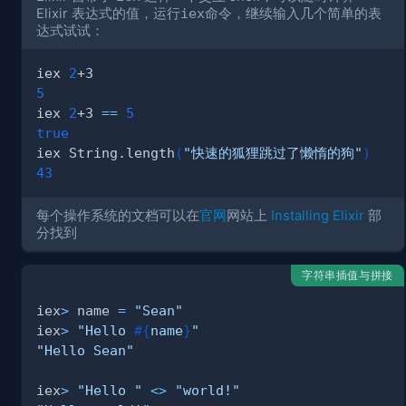
Elixir 表达式的值，运行
iex
命令，继续输入几个简单的表
达式试试：
iex 
2
5
iex 
2
+3 
==
5
true
iex String.length
(
"快速的狐狸跳过了懒惰的狗"
)
43
每个操作系统的文档可以在
官网
网站上
Installing Elixir
部
分找到
字符串插值与拼接
iex
>
 name 
=
"Sean"
iex
>
"Hello 
#{
name
}
"
"Hello Sean"
iex
>
"Hello "
<>
"world!"