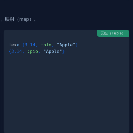
st）、映射（map）。
元组（Tuple）
iex
>
{
3.14
,
:pie
,
"Apple"
}
{
3.14
,
:pie
,
"Apple"
}