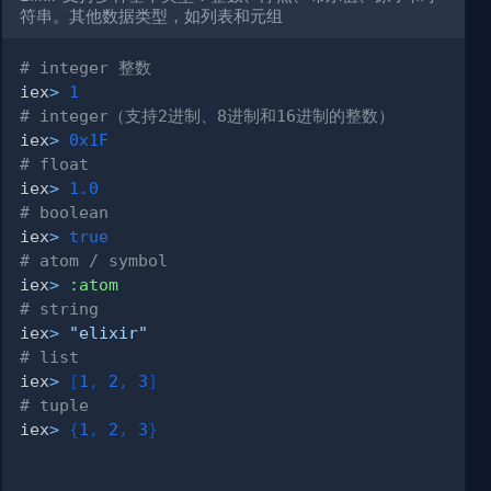
符串。其他数据类型，如列表和元组
# integer 整数
iex
>
1
# integer（支持2进制、8进制和16进制的整数）
iex
>
0x1F
# float
iex
>
1.0
# boolean
iex
>
true
# atom / symbol
iex
>
:atom
# string
iex
>
"elixir"
# list
iex
>
[
1
,
2
,
3
]
# tuple
iex
>
{
1
,
2
,
3
}