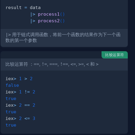
result 
=
|>
process1
(
)
|>
process2
(
)
|>
用于链式调用函数，将前一个函数的结果作为下一个函
数的第一个参数
比较运算符
比较运算符 ：
==
,
!=
,
===
,
!==
,
<=
,
>=
,
<
和
>
iex
>
1
>
2
false
iex
>
1
!=
2
true
iex
>
2
==
2
true
iex
>
2
<=
3
true