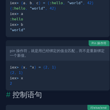
iex
>
{
a
,
 b
,
 c
}
=
{
:hello
,
"world"
,
42
}
{
:hello
,
"world"
,
42
}
iex
>
:hello
iex
>
"world"
Pin 操作符
pin 操作符，就是用已经绑定的值去匹配，而不是重新绑定
一个新值。
iex
>
{
x
,
^
x
}
=
{
2
,
1
}
{
2
,
1
}
iex
>
2
控制语句
if/else/end