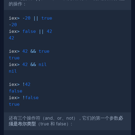
的操作：
iex
>
-
20
||
true
-
20
iex
>
false
||
42
42
iex
>
42
&&
true
true
iex
>
42
&&
nil
nil
iex
>
!
42
false
iex
>
!
false
true
还有三个操作符（and、or、not），它们的第一个参数
必
须是布尔类型
（true 和 false）: