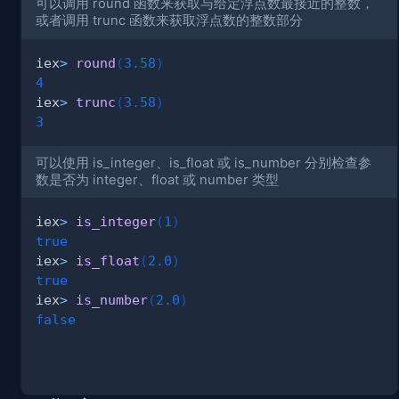
可以调用 round 函数来获取与给定浮点数最接近的整数，
或者调用 trunc 函数来获取浮点数的整数部分
iex
>
round
(
3.58
)
4
iex
>
trunc
(
3.58
)
3
可以使用 is_integer、is_float 或 is_number 分别检查参
数是否为 integer、float 或 number 类型
iex
>
is_integer
(
1
)
true
iex
>
is_float
(
2.0
)
true
iex
>
is_number
(
2.0
)
false