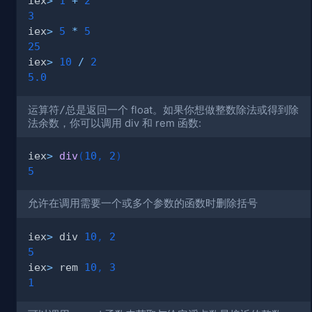
iex
>
1
+
2
3
iex
>
5
*
5
25
iex
>
10
/
2
5.0
运算符
/
总是返回一个 float。如果你想做整数除法或得到除
法余数，你可以调用 div 和 rem 函数:
iex
>
div
(
10
,
2
)
5
允许在调用需要一个或多个参数的函数时删除括号
iex
>
 div 
10
,
2
5
iex
>
 rem 
10
,
3
1