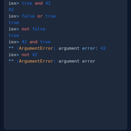
iex
>
true
and
42
42
iex
>
false
or
true
true
iex
>
not
false
true
iex
>
42
and
true
*
*
(
ArgumentError
)
 argument 
error:
42
iex
>
not
42
*
*
(
ArgumentError
)