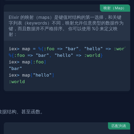
映射（Map）
Elixir 的映射（maps）是键值对结构的第一选择，和关键
字列表（keywords）不同，映射允许任意类型的数据作为
键，而且数据并不严格排序。 你可以使用 %{} 来定义映
射：
iex
>
 map 
=
%
{
:foo
=>
"bar"
,
"hello"
=>
:world
}
%
{
:foo
=>
"bar"
,
"hello"
=>
:world
}
iex
>
 map
[
:foo
]
"bar"
iex
>
 map
[
"hello"
]
:world
、数据结构、甚至函数。
匹配列表