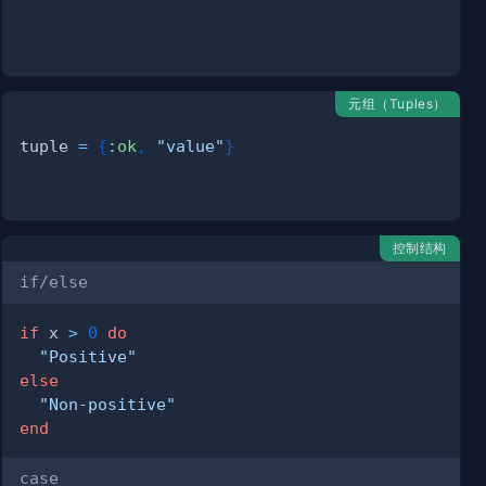
元组（Tuples）
tuple 
=
{
:ok
,
"value"
}
控制结构
if/else
if
 x 
>
0
do
"Positive"
else
"Non-positive"
end
case