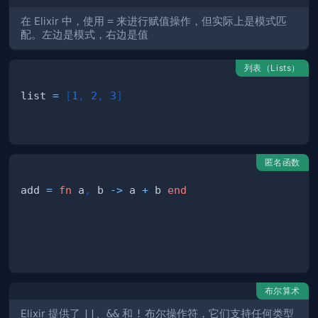
在 Elixir 中，使用
=
来进行赋值操作，但实际上是模式匹
配。左边是模式，右边是值
列表（Lists）
list 
=
[
1
,
2
,
3
]
匿名函数
add 
=
fn
 a
,
 b 
->
 a 
+
 b 
end
布尔算术
Elixir 提供了
||
、
&&
和
!
布尔操作符，它们支持任何类型