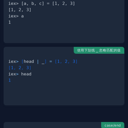
使用下划线
忽略匹配的值
_
iex
>
[
head 
|
 _
]
=
[
1
,
2
,
3
]
[
1
,
2
,
3
]
iex
>
1
case/end