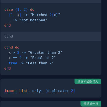
case
{
1
,
2
}
do
{
1
,
 x
}
->
"Matched 
#{
x
}
"
  _ 
->
"Not matched"
end
cond
cond
do
  x 
>
2
->
"Greater than 2"
  x 
==
2
->
"Equal to 2"
true
->
"Less than 2"
end
模块和函数导入
import
List
,
only:
[
duplicate:
2
]
管道操作符