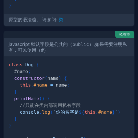
}
原型的语法糖。 请参阅:
类
私有类
javascript 默认字段是公共的（
public
）,如果需要注明私
有，可以使用（
#
）
class
Dog
{
  #name
;
constructor
(
name
)
{
this
.
#name
=
 name
;
}
printName
(
)
{
//只能在类内部调用私有字段
console
.
log
(
`
你的名字是
${
this
.
#name
}
`
)
}
}