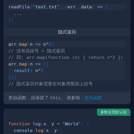
readFile
(
'text.txt'
,
(
err
,
 data
)
=>
{
...
}
)
隐式返回
arr
.
map
(
n
=>
 n
*
2
)
// 没有花括号 = 隐式返回
// 同: arr.map(function (n) { return n*2 })
arr
.
map
(
n
=>
(
{
result
:
 n
*
2
}
)
)
// 隐式返回对象需要在对象周围加上括号
类似函数，但保留了
this
。 请参阅：
箭头函数
参数设置默认值
function
log
(
x
,
 y 
=
'World'
)
{
console
.
log
(
x
,
 y
)
;