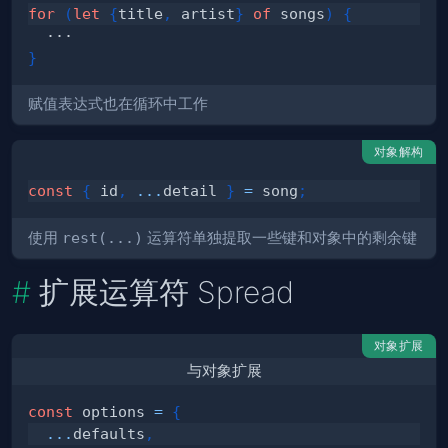
for
(
let
{
title
,
 artist
}
of
 songs
)
{
}
赋值表达式也在循环中工作
对象解构
const
{
 id
,
...
detail 
}
=
 song
;
使用
rest(...)
运算符单独提取一些键和对象中的剩余键
扩展运算符 Spread
对象扩展
与对象扩展
const
 options 
=
{
...
defaults
,