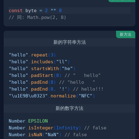
const
 byte 
=
2
**
8
// 同: Math.pow(2, 8)
新方法
新的字符串方法
"hello"
.
repeat
(
3
)
"hello"
.
includes
(
"ll"
)
"hello"
.
startsWith
(
"he"
)
"hello"
.
padStart
(
8
)
// "   hello"
"hello"
.
padEnd
(
8
)
// "hello   " 
"hello"
.
padEnd
(
8
,
'!'
)
// hello!!!
"\u1E9B\u0323"
.
normalize
(
"NFC"
)
新的数字方法
Number
.
EPSILON
Number
.
isInteger
(
Infinity
)
// false
Number
.
isNaN
(
"NaN"
)
// false