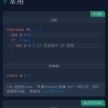
常用
块范围
Let
function
fn
(
)
{
let
 x 
=
0
if
(
true
)
{
let
 x 
=
1
// 只在这个`if`里面
}
}
Const
const
 a 
=
1
let
是新的
var
。 常量(
const
) 就像
let
一样工作，但不
能重新分配。 请参阅：
Let 和 const
反引号字符串