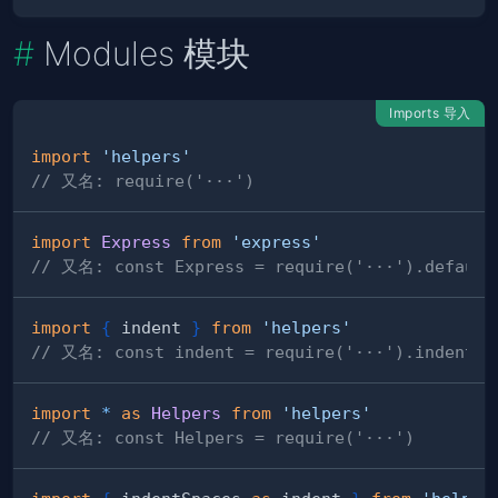
Modules 模块
Imports 导入
import
'helpers'
// 又名: require('···')
import
Express
from
'express'
// 又名: const Express = require('···').default
import
{
 indent 
}
from
'helpers'
// 又名: const indent = require('···').indent
import
*
as
Helpers
from
'helpers'
// 又名: const Helpers = require('···')