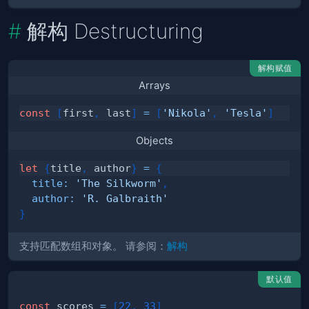
解构 Destructuring
解构赋值
Arrays
const
[
first
,
 last
]
=
[
'Nikola'
,
'Tesla'
]
Objects
let
{
title
,
 author
}
=
{
title
:
'The Silkworm'
,
author
:
'R. Galbraith'
}
支持匹配数组和对象。 请参阅：
解构
默认值
const
 scores 
=
[
22
,
33
]