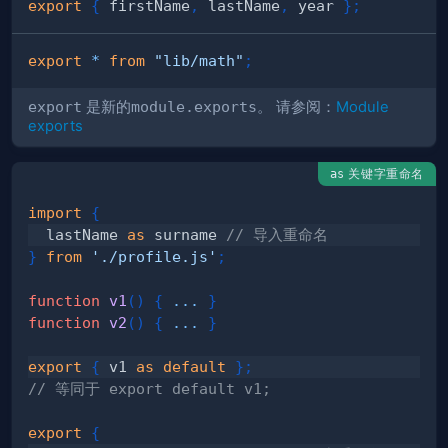
export
{
 firstName
,
 lastName
,
 year 
}
;
export
*
from
"lib/math"
;
export
是新的
module.exports
。 请参阅：
Module
exports
关键字重命名
as
import
{
  lastName 
as
 surname 
// 导入重命名
}
from
'./profile.js'
;
function
v1
(
)
{
...
}
function
v2
(
)
{
...
}
export
{
 v1 
as
default
}
;
// 等同于 export default v1;
export
{