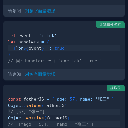
请参阅：
对象字面量增强
计算属性名称
let
 event 
=
'click'
let
 handlers 
=
{
[
`
on
${
event
}
`
]
:
true
}
// 同: handlers = { 'onclick': true }
请参阅：
对象字面量增强
提取值
const
 fatherJS 
=
{
age
:
57
,
name
:
"张三"
}
Object
.
values
(
fatherJS
)
// [57, "张三"]
Object
.
entries
(
fatherJS
)
// [["age", 57], ["name", "张三"]]