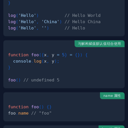
}
log
(
'Hello'
)
// Hello World
log
(
'Hello'
,
'China'
)
// Hello China
log
(
'Hello'
,
''
)
// Hello
与解构赋值默认值结合使用
function
foo
(
{
x
,
 y 
=
5
}
=
{
}
)
{
console
.
log
(
x
,
 y
)
;
}
foo
(
)
// undefined 5
name 属性
function
foo
(
)
{
}
foo
.
name
// "foo"