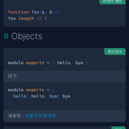
length 属性
function
foo
(
a
,
 b
)
{
}
foo
.
length
// 2
Objects
速记语法
module
.
exports
=
{
 hello
,
 bye 
}
同下:
module
.
exports
=
{
hello
:
 hello
,
bye
:
}
请参阅：
对象字面量增强