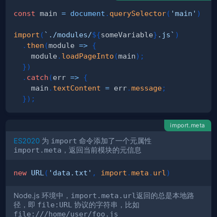
const
 main 
=
document
.
querySelector
(
'main'
)
import
(
`
./modules/
${
someVariable
}
.js
`
)
.
then
(
module
=>
{
    module
.
loadPageInto
(
main
)
;
}
)
.
catch
(
err
=>
{
    main
.
textContent
=
 err
.
message
;
}
)
;
import.meta
ES2020
为
import
命令添加了一个元属性
import.meta
，返回当前模块的元信息
new
URL
(
'data.txt'
,
import
.
meta
.
url
)
Node.js 环境中，
import.meta.url
返回的总是本地路
径，即
file:URL
协议的字符串，比如
file:///home/user/foo.js