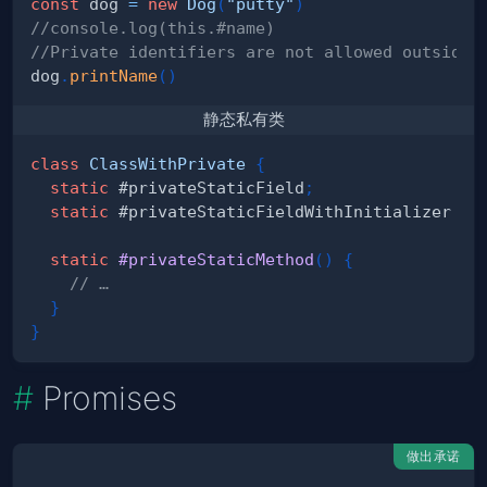
const
 dog 
=
new
Dog
(
"putty"
)
//console.log(this.#name) 
//Private identifiers are not allowed outside 
dog
.
printName
(
)
静态私有类
class
ClassWithPrivate
{
static
 #privateStaticField
;
static
 #privateStaticFieldWithInitializer 
=
static
#privateStaticMethod
(
)
{
// …
}
}
Promises
做出承诺