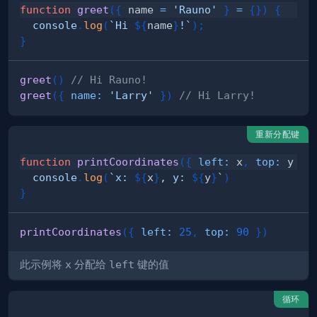
function
greet
(
{
 name 
=
'Rauno'
}
=
{
}
)
{
console
.
log
(
`
Hi 
${
name
}
!
`
)
;
}
greet
(
)
// Hi Rauno!
greet
(
{
name
:
'Larry'
}
)
// Hi Larry!
重新分配键
function
printCoordinates
(
{
left
:
 x
,
top
:
 y 
}
)
console
.
log
(
`
x: 
${
x
}
, y: 
${
y
}
`
)
}
printCoordinates
(
{
left
:
25
,
top
:
90
}
)
此示例将
x
分配给
left
键的值
循环