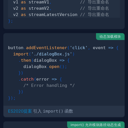
  v1 
as
 streamV1
,
// 导出重命名
  v2 
as
 streamV2
,
// 导出重命名
  v2 
as
 streamLatestVersion 
// 导出重命名
}
;
动态加载模块
button
.
addEventListener
(
'click'
,
event
=>
{
import
(
'./dialogBox.js'
)
.
then
(
dialogBox
=>
{
      dialogBox
.
open
(
)
;
}
)
.
catch
(
error
=>
{
/* Error handling */
}
)
}
)
;
ES2020提案
引入
import()
函数
import() 允许模块路径动态生成