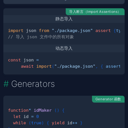
导入断言（Import Assertions）
静态导入
import
json
from
"./package.json"
assert
{
type
// 导入 json 文件中的所有对象
动态导入
const
 json 
=
await
import
(
"./package.json"
,
{
assert
:
Generators
Generator 函数
function
*
idMaker
(
)
{
let
 id 
=
0
while
(
true
)
{
yield
 id
++
}