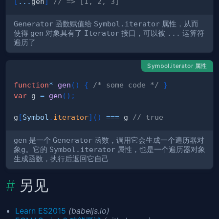
[
...
gen
]
// => [1, 2, 3]
Generator
函数赋值给
Symbol.iterator
属性，从而
使得
gen
对象具有了
Iterator
接口，可以被
...
运算符
遍历了
Symbol.iterator 属性
function
*
gen
(
)
{
/* some code */
}
var
 g 
=
gen
(
)
;
g
[
Symbol
.
iterator
]
(
)
===
 g 
// true
gen
是一个
Generator
函数，调用它会生成一个遍历器对
象
g
。它的
Symbol.iterator
属性，也是一个遍历器对象
生成函数，执行后返回它自己
另见
Learn ES2015
(babeljs.io)