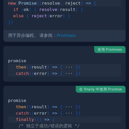
new
Promise
(
(
resolve
,
 reject
)
=>
{
if
(
ok
)
{
resolve
(
result
)
}
else
{
reject
(
error
)
}
}
)
用于异步编程。 请参阅：
Promises
使用 Promises
.
then
(
(
result
)
=>
{
 ··· 
}
)
.
catch
(
(
error
)
=>
{
 ··· 
}
)
在 finally 中使用 Promise
.
then
(
(
result
)
=>
{
 ··· 
}
)
.
catch
(
(
error
)
=>
{
 ··· 
}
)
.
finally
(
(
)
=>
{
/* 独立于成功/错误的逻辑 */