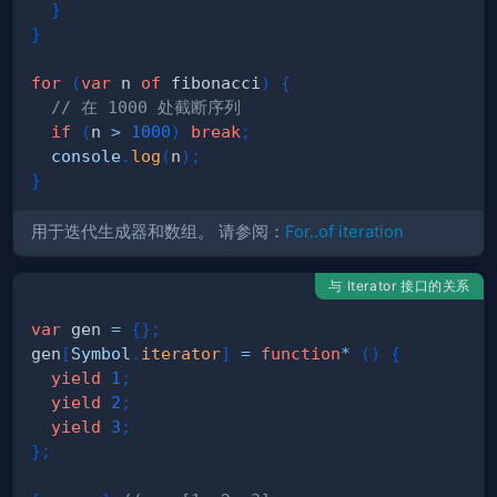
}
}
for
(
var
 n 
of
 fibonacci
)
{
// 在 1000 处截断序列
if
(
n 
>
1000
)
break
;
console
.
log
(
n
)
;
}
用于迭代生成器和数组。 请参阅：
For..of iteration
与 Iterator 接口的关系
var
 gen 
=
{
}
;
gen
[
Symbol
.
iterator
]
=
function
*
(
)
{
yield
1
;
yield
2
;
yield
3
;
}
;