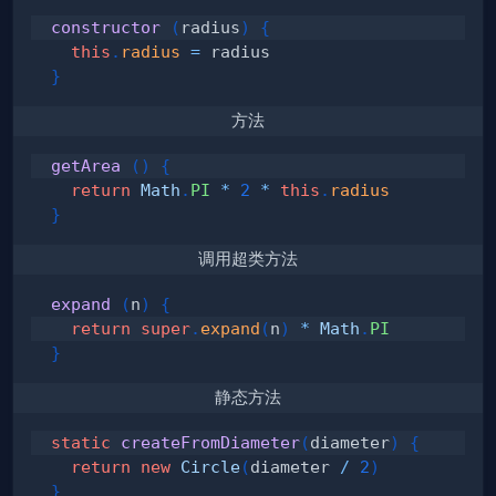
constructor
(
radius
)
{
this
.
radius
=
}
方法
getArea
(
)
{
return
Math
.
PI
*
2
*
this
.
radius
}
调用超类方法
expand
(
n
)
{
return
super
.
expand
(
n
)
*
Math
.
PI
}
静态方法
static
createFromDiameter
(
diameter
)
{
return
new
Circle
(
diameter 
/
2
)
}