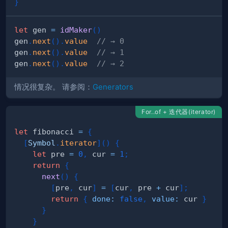
}
let
 gen 
=
idMaker
(
)
gen
.
next
(
)
.
value
// → 0
gen
.
next
(
)
.
value
// → 1
gen
.
next
(
)
.
value
// → 2
情况很复杂。 请参阅：
Generators
For..of + 迭代器(iterator)
let
 fibonacci 
=
{
[
Symbol
.
iterator
]
(
)
{
let
 pre 
=
0
,
 cur 
=
1
;
return
{
next
(
)
{
[
pre
,
 cur
]
=
[
cur
,
 pre 
+
 cur
]
;
return
{
done
:
false
,
value
:
 cur 
}
}
}