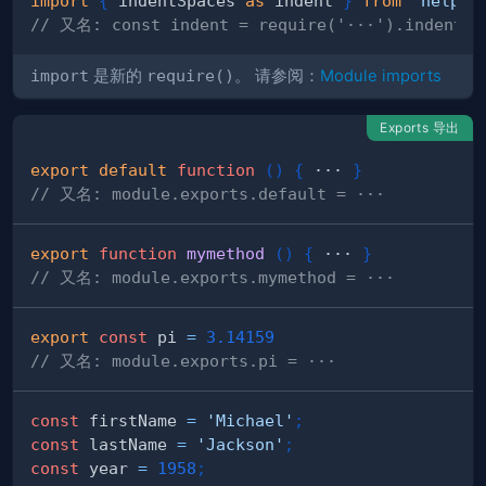
import
{
 indentSpaces 
as
 indent 
}
from
'helper
// 又名: const indent = require('···').indentSp
import
是新的
require()
。 请参阅：
Module imports
Exports 导出
export
default
function
(
)
{
 ··· 
}
// 又名: module.exports.default = ···
export
function
mymethod
(
)
{
 ··· 
}
// 又名: module.exports.mymethod = ···
export
const
 pi 
=
3.14159
// 又名: module.exports.pi = ···
const
 firstName 
=
'Michael'
;
const
 lastName 
=
'Jackson'
;
const
 year 
=
1958
;