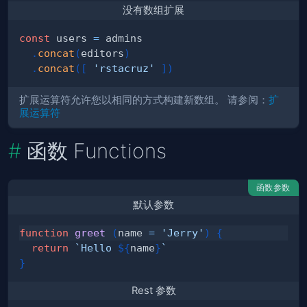
没有数组扩展
const
 users 
=
.
concat
(
editors
)
.
concat
(
[
'rstacruz'
]
)
扩展运算符允许您以相同的方式构建新数组。 请参阅：
扩
展运算符
函数 Functions
函数参数
默认参数
function
greet
(
name 
=
'Jerry'
)
{
return
`
Hello 
${
name
}
`
}
Rest 参数