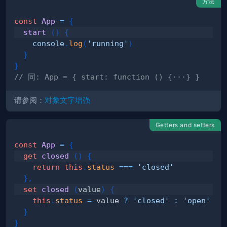
方法
const
App
=
{
start
(
)
{
console
.
log
(
'running'
)
}
}
// 同: App = { start: function () {···} }
请参阅：
对象文字增强
Getters and setters
const
App
=
{
get
closed
(
)
{
return
this
.
status
===
'closed'
}
,
set
closed
(
value
)
{
this
.
status
=
 value 
?
'closed'
:
'open'
}
}