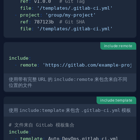
ref
:
 v1.0.0   
# Git Tag
file
:
'/templates/.gitlab-ci.yml'
-
project
:
'group/my-project'
ref
:
 787123b  
# Git SHA
file
:
'/templates/.gitlab-ci.yml'
include:remote
include
:
-
remote
:
'https://gitlab.com/example-projec
使用带有完整
URL
的
include:remote
来包含来自不同
位置的文件
include:template
使用
include:template
来包含
.gitlab-ci.yml
模板
# 文件来自 GitLab 模板集合
include
:
-
template
:
 Auto
-
DevOps.gitlab
-