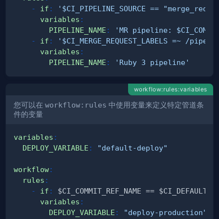
-
if
:
'$CI_PIPELINE_SOURCE == "merge_reque
variables
:
PIPELINE_NAME
:
'MR pipeline: $CI_COMMI
-
if
:
'$CI_MERGE_REQUEST_LABELS =~ /pipeli
variables
:
PIPELINE_NAME
:
'Ruby 3 pipeline'
workflow:rules:variables
您可以在
workflow:rules
中使用变量来定义特定管道条
件的变量
variables
:
DEPLOY_VARIABLE
:
"default-deploy"
workflow
:
rules
:
-
if
:
variables
:
DEPLOY_VARIABLE
:
"deploy-production"