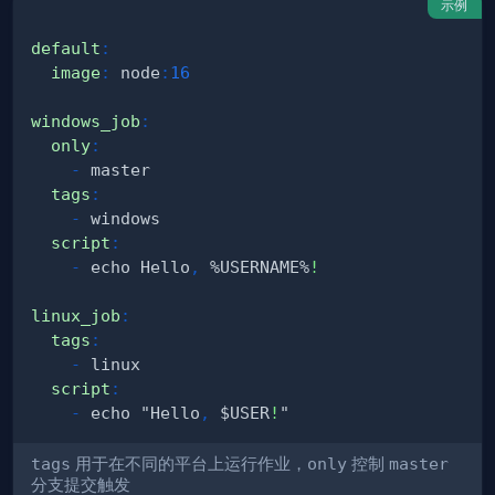
示例
default
:
image
:
 node
:
16
windows_job
:
only
:
-
tags
:
-
script
:
-
 echo Hello
,
 %USERNAME%
!
linux_job
:
tags
:
-
script
:
-
 echo "Hello
,
 $USER
!
tags
用于在不同的平台上运行作业，
only
控制
master
分支提交触发