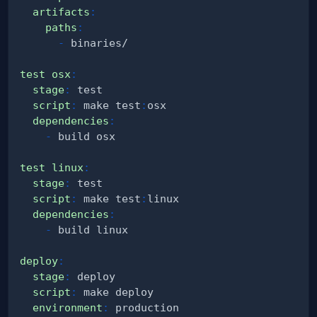
artifacts
:
paths
:
-
test osx
:
stage
:
script
:
 make test
:
dependencies
:
-
test linux
:
stage
:
script
:
 make test
:
dependencies
:
-
deploy
:
stage
:
script
:
environment
: