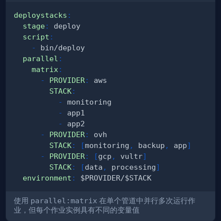
deploystacks
:
stage
:
script
:
-
parallel
:
matrix
:
-
PROVIDER
:
STACK
:
-
-
-
-
PROVIDER
:
STACK
:
[
monitoring
,
 backup
,
 app
]
-
PROVIDER
:
[
gcp
,
 vultr
]
STACK
:
[
data
,
 processing
]
environment
:
使用
parallel:matrix
在单个管道中并行多次运行作
业，但每个作业实例具有不同的变量值