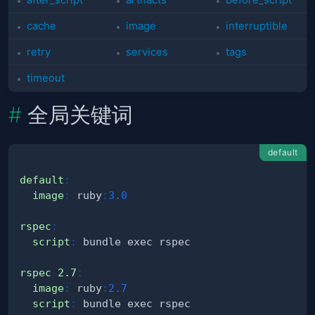
cache
image
interruptible
retry
services
tags
timeout
全局关键词
default
default
:
image
:
 ruby
:
3.0
rspec
:
script
:
rspec 2.7
:
image
:
 ruby
:
2.7
script
: