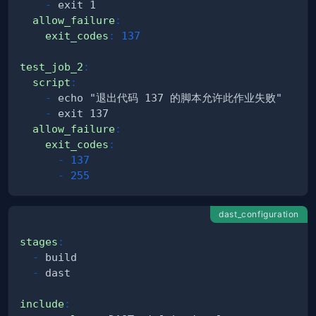
-
allow_failure
:
exit_codes
:
137
test_job_2
:
script
:
-
-
allow_failure
:
exit_codes
:
-
137
-
255
dast_configuration
stages
:
-
-
include
: