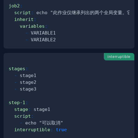
job2
:
script
:
inherit
:
variables
:
-
-
interruptible
stages
:
-
-
-
step-1
:
stage
:
script
:
-
interruptible
:
true