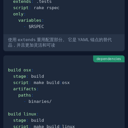
extends
:
script
:
only
:
variables
:
-
使用
extends
重用配置部分。 它是 YAML 锚点的替代
品，并且更加灵活和可读
dependencies
build osx
:
stage
:
script
:
 make build
:
artifacts
:
paths
:
-
build linux
:
stage
:
script
:
 make build
: