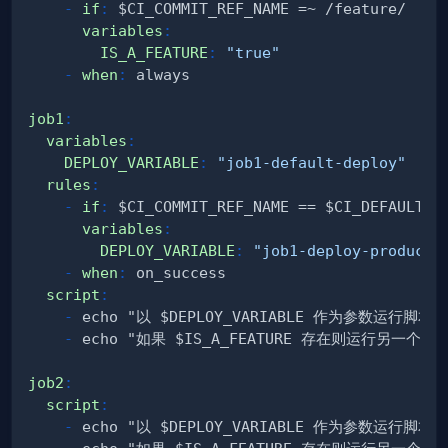
-
if
:
variables
:
IS_A_FEATURE
:
"true"
-
when
:
 always                            
job1
:
variables
:
DEPLOY_VARIABLE
:
"job1-default-deploy"
rules
:
-
if
:
variables
:
DEPLOY_VARIABLE
:
"job1-deploy-producti
-
when
:
 on_success                        
script
:
-
-
job2
:
script
:
-