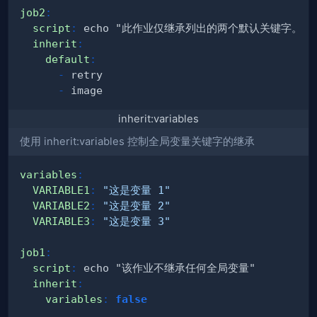
job2
:
script
:
inherit
:
default
:
-
-
inherit:variables
使用 inherit:variables 控制全局变量关键字的继承
variables
:
VARIABLE1
:
"这是变量 1"
VARIABLE2
:
"这是变量 2"
VARIABLE3
:
"这是变量 3"
job1
:
script
:
inherit
:
variables
:
false