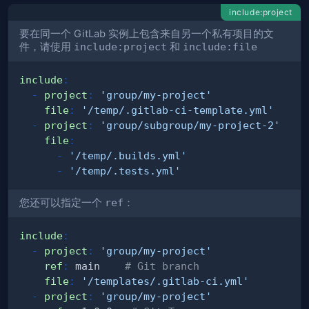
include:project
要在同一个 GitLab 实例上包含来自另一个私有项目的文
件，请使用
include:project
和
include:file
include
:
-
project
:
'group/my-project'
file
:
'/temp/.gitlab-ci-template.yml'
-
project
:
'group/subgroup/my-project-2'
file
:
-
'/temp/.builds.yml'
-
'/temp/.tests.yml'
您还可以指定一个
ref
：
include
:
-
project
:
'group/my-project'
ref
:
 main    
# Git branch
file
:
'/templates/.gitlab-ci.yml'
-
project
:
'group/my-project'