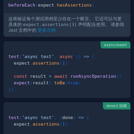
beforeEach
(
expect
.
hasAssertions
)
这将验证每个测试用例至少存在一个断言。 它还可以与更
具体的
expect.assertions(3)
声明配合使用。 请参阅
Jest 文档中的
更多示例
async/await
test
(
'async test'
,
async
(
)
=>
{
  expect
.
assertions
(
1
)
const
 result 
=
await
runAsyncOperation
(
)
expect
(
result
)
.
toBe
(
true
)
}
)
done() 回调
test
(
'async test'
,
(
done
)
=>
{
  expect
.
assertions
(
1
)