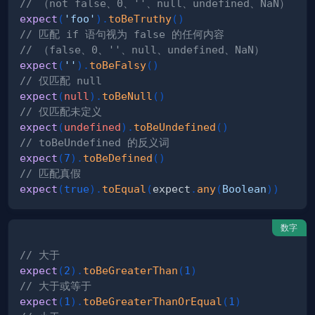
// （not false、0、''、null、undefined、NaN）
expect
(
'foo'
)
.
toBeTruthy
(
)
// 匹配 if 语句视为 false 的任何内容
// （false、0、''、null、undefined、NaN）
expect
(
''
)
.
toBeFalsy
(
)
// 仅匹配 null
expect
(
null
)
.
toBeNull
(
)
// 仅匹配未定义
expect
(
undefined
)
.
toBeUndefined
(
)
// toBeUndefined 的反义词
expect
(
7
)
.
toBeDefined
(
)
// 匹配真假
expect
(
true
)
.
toEqual
(
expect
.
any
(
Boolean
)
)
数字
// 大于
expect
(
2
)
.
toBeGreaterThan
(
1
)
// 大于或等于
expect
(
1
)
.
toBeGreaterThanOrEqual
(
1
)