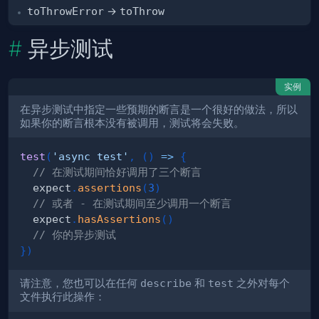
toThrowError
→
toThrow
异步测试
实例
在异步测试中指定一些预期的断言是一个很好的做法，所以
如果你的断言根本没有被调用，测试将会失败。
test
(
'async test'
,
(
)
=>
{
// 在测试期间恰好调用了三个断言
  expect
.
assertions
(
3
)
// 或者 - 在测试期间至少调用一个断言
  expect
.
hasAssertions
(
)
// 你的异步测试
}
)
请注意，您也可以在任何
describe
和
test
之外对每个
文件执行此操作：