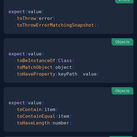
expect
(
value
)
.
toThrow
(
error
)
.
toThrowErrorMatchingSnapshot
(
)
Objects
expect
(
value
)
.
toBeInstanceOf
(
Class
)
.
toMatchObject
(
object
)
.
toHaveProperty
(
keyPath
,
 value
)
Objects
expect
(
value
)
.
toContain
(
item
)
.
toContainEqual
(
item
)
.
toHaveLength
(
number
)