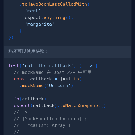
.
toHaveBeenLastCalledWith
(
'meal'
,
      expect
.
anything
(
)
,
'margarita'
)
}
)
您还可以使用快照：
test
(
'call the callback'
,
(
)
=>
{
// mockName 在 Jest 22+ 中可用
const
 callback 
=
 jest
.
fn
(
)
.
mockName
(
'Unicorn'
)
fn
(
callback
)
expect
(
callback
)
.
toMatchSnapshot
(
)
// ->
// [MockFunction Unicorn] {
//   "calls": Array [
// ...