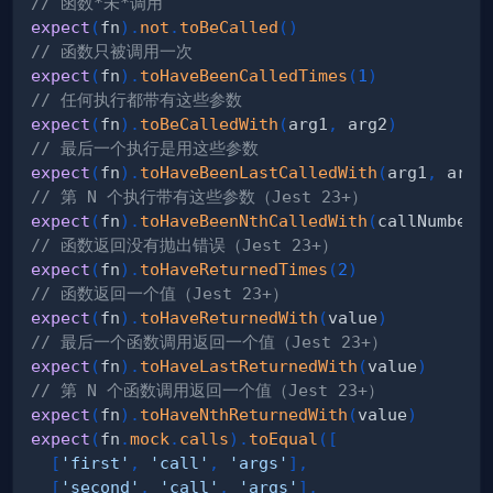
// 函数*未*调用
expect
(
fn
)
.
not
.
toBeCalled
(
)
// 函数只被调用一次
expect
(
fn
)
.
toHaveBeenCalledTimes
(
1
)
// 任何执行都带有这些参数
expect
(
fn
)
.
toBeCalledWith
(
arg1
,
 arg2
)
// 最后一个执行是用这些参数
expect
(
fn
)
.
toHaveBeenLastCalledWith
(
arg1
,
 arg2
// 第 N 个执行带有这些参数（Jest 23+）
expect
(
fn
)
.
toHaveBeenNthCalledWith
(
callNumber
,
// 函数返回没有抛出错误（Jest 23+）
expect
(
fn
)
.
toHaveReturnedTimes
(
2
)
// 函数返回一个值（Jest 23+）
expect
(
fn
)
.
toHaveReturnedWith
(
value
)
// 最后一个函数调用返回一个值（Jest 23+）
expect
(
fn
)
.
toHaveLastReturnedWith
(
value
)
// 第 N 个函数调用返回一个值（Jest 23+）
expect
(
fn
)
.
toHaveNthReturnedWith
(
value
)
expect
(
fn
.
mock
.
calls
)
.
toEqual
(
[
[
'first'
,
'call'
,
'args'
]
,
[
'second'
,
'call'
,
'args'
]
,