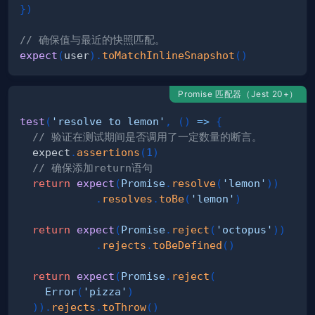
}
)
// 确保值与最近的快照匹配。
expect
(
user
)
.
toMatchInlineSnapshot
(
)
Promise 匹配器（Jest 20+）
test
(
'resolve to lemon'
,
(
)
=>
{
// 验证在测试期间是否调用了一定数量的断言。
  expect
.
assertions
(
1
)
// 确保添加return语句
return
expect
(
Promise
.
resolve
(
'lemon'
)
)
.
resolves
.
toBe
(
'lemon'
)
return
expect
(
Promise
.
reject
(
'octopus'
)
)
.
rejects
.
toBeDefined
(
)
return
expect
(
Promise
.
reject
(
Error
(
'pizza'
)
)
)
.
rejects
.
toThrow
(
)