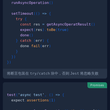
runAsyncOperation
(
)
setTimeout
(
(
)
=>
{
try
{
const
 res 
=
getAsyncOperatResult
(
)
expect
(
res
)
.
toBe
(
true
)
done
(
)
}
catch
(
err
)
{
      done
.
fail
(
err
)
}
}
)
}
)
将断言包装在
try/catch
块中，否则
Jest
将忽略失败
Promises
test
(
'async test'
,
(
)
=>
{
  expect
.
assertions
(
1
)