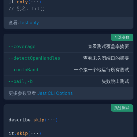
it
.
only
(
···
)
// 别名: fit()
查看:
test.only
可选参数
--coverage
查看测试覆盖率摘要
--detectOpenHandles
查看未关闭端口的摘要
--runInBand
一个接一个地运行所有测试
--bail,-b
失败跳出测试
更多参数查看
Jest CLI Options
跳过测试
describe
.
skip
(
···
)
it
.
skip
(
···
)