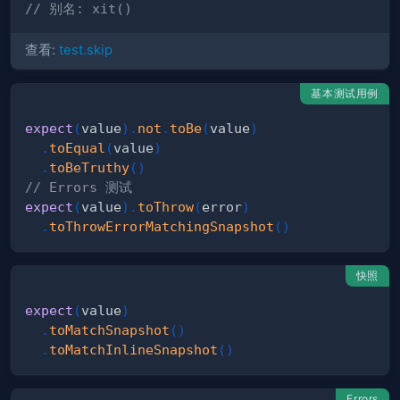
// 别名: xit()
查看:
test.skip
基本测试用例
expect
(
value
)
.
not
.
toBe
(
value
)
.
toEqual
(
value
)
.
toBeTruthy
(
)
// Errors 测试
expect
(
value
)
.
toThrow
(
error
)
.
toThrowErrorMatchingSnapshot
(
)
快照
expect
(
value
)
.
toMatchSnapshot
(
)
.
toMatchInlineSnapshot
(
)
Errors