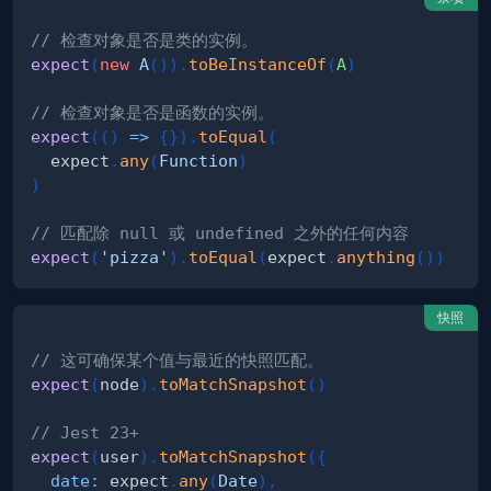
// 检查对象是否是类的实例。
expect
(
new
A
(
)
)
.
toBeInstanceOf
(
A
)
// 检查对象是否是函数的实例。
expect
(
(
)
=>
{
}
)
.
toEqual
(
  expect
.
any
(
Function
)
)
// 匹配除 null 或 undefined 之外的任何内容
expect
(
'pizza'
)
.
toEqual
(
expect
.
anything
(
)
)
快照
// 这可确保某个值与最近的快照匹配。
expect
(
node
)
.
toMatchSnapshot
(
)
// Jest 23+
expect
(
user
)
.
toMatchSnapshot
(
{
date
:
 expect
.
any
(
Date
)
,