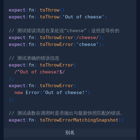
expect
(
fn
)
.
toThrow
(
)
expect
(
fn
)
.
toThrow
(
'Out of cheese'
)
// 测试错误消息在某处说“cheese”：这些是等价的
expect
(
fn
)
.
toThrowError
(
/
cheese
/
)
;
expect
(
fn
)
.
toThrowError
(
'cheese'
)
;
// 测试准确的错误信息
expect
(
fn
)
.
toThrowError
(
/
^
Out of cheese!
$
/
)
;
expect
(
fn
)
.
toThrowError
(
new
Error
(
'Out of cheese!'
)
)
;
// 测试函数在调用时是否抛出与最新快照匹配的错误。
expect
(
fn
)
.
toThrowErrorMatchingSnapshot
(
)
别名