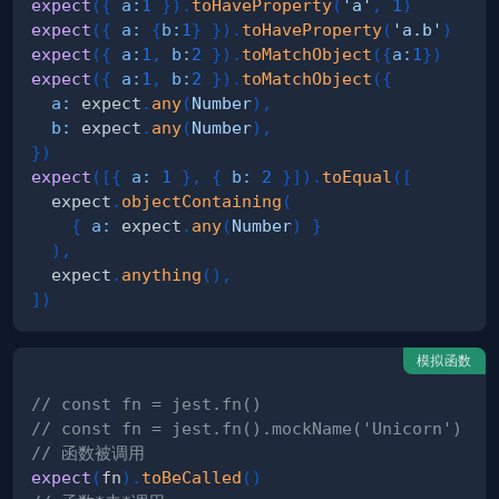
expect
(
{
a
:
1
}
)
.
toHaveProperty
(
'a'
,
1
)
expect
(
{
a
:
{
b
:
1
}
}
)
.
toHaveProperty
(
'a.b'
)
expect
(
{
a
:
1
,
b
:
2
}
)
.
toMatchObject
(
{
a
:
1
}
)
expect
(
{
a
:
1
,
b
:
2
}
)
.
toMatchObject
(
{
a
:
 expect
.
any
(
Number
)
,
b
:
 expect
.
any
(
Number
)
,
}
)
expect
(
[
{
a
:
1
}
,
{
b
:
2
}
]
)
.
toEqual
(
[
  expect
.
objectContaining
(
{
a
:
 expect
.
any
(
Number
)
}
)
,
  expect
.
anything
(
)
,
]
)
模拟函数
// const fn = jest.fn()
// const fn = jest.fn().mockName('Unicorn') -
// 函数被调用
expect
(
fn
)
.
toBeCalled
(
)