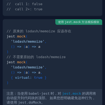
//  call 1: false
//  call 2+: true
使用
方法模拟模块
jest.mock
// 原来的 lodash/memoize 应该存在
jest
.
mock
(
'lodash/memoize'
,
(
)
=>
(
a
)
=>
)
// 不需要原始的 lodash/memoize
jest
.
mock
(
'lodash/memoize'
,
(
)
=>
(
a
)
=>
 a
,
{
virtual
:
true
}
)
注意：当使用
babel-jest
时，对
jest.mock
的调用将
自动提升到代码块的顶部。 如果您想明确避免这种行为，
请使用
jest.doMock
。