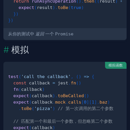
return
runAsyncOperation
(
)
.
then
(
(
result
)
=>
expect
(
result
)
.
toBe
(
true
)
}
)
}
)
从你的测试中
返回
一个
Promise
模拟
模拟函数
test
(
'call the callback'
,
(
)
=>
{
const
 callback 
=
 jest
.
fn
(
)
fn
(
callback
)
expect
(
callback
)
.
toBeCalled
(
)
expect
(
callback
.
mock
.
calls
[
0
]
[
1
]
.
baz
)
.
toBe
(
'pizza'
)
// 第一次调用的第二个参数
// 匹配第一个和最后一个参数，但忽略第二个参数
expect
(
callback
)