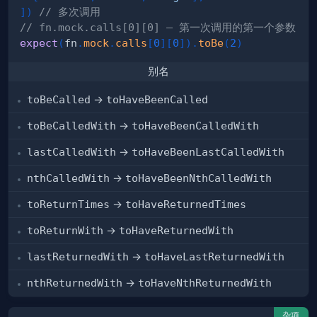
]
)
// 多次调用
// fn.mock.calls[0][0] — 第一次调用的第一个参数
expect
(
fn
.
mock
.
calls
[
0
]
[
0
]
)
.
toBe
(
2
)
别名
toBeCalled
→
toHaveBeenCalled
toBeCalledWith
→
toHaveBeenCalledWith
lastCalledWith
→
toHaveBeenLastCalledWith
nthCalledWith
→
toHaveBeenNthCalledWith
toReturnTimes
→
toHaveReturnedTimes
toReturnWith
→
toHaveReturnedWith
lastReturnedWith
→
toHaveLastReturnedWith
nthReturnedWith
→
toHaveNthReturnedWith
杂项