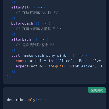
}
)
afterAll
(
(
)
=>
{
/* 在所有测试后运行 */
}
)
beforeEach
(
(
)
=>
{
/* 在每次测试之前运行 */
}
)
afterEach
(
(
)
=>
{
/* 每次测试后运行 */
}
)
test
(
'make each pony pink'
,
(
)
=>
{
const
 actual 
=
fn
(
[
'Alice'
,
'Bob'
,
'Eve'
]
)
expect
(
actual
)
.
toEqual
(
[
'Pink Alice'
,
'Pin
}
)
}
)
聚焦测试
describe
.
only
(
···
)