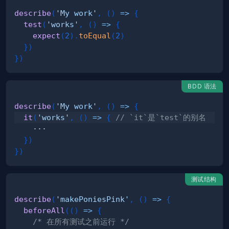
describe
(
'My work'
,
(
)
=>
{
test
(
'works'
,
(
)
=>
{
expect
(
2
)
.
toEqual
(
2
)
}
)
}
)
BDD 语法
describe
(
'My work'
,
(
)
=>
{
it
(
'works'
,
(
)
=>
{
// `it`是`test`的别名
}
)
}
)
测试结构
describe
(
'makePoniesPink'
,
(
)
=>
{
beforeAll
(
(
)
=>
{
/* 在所有测试之前运行 */