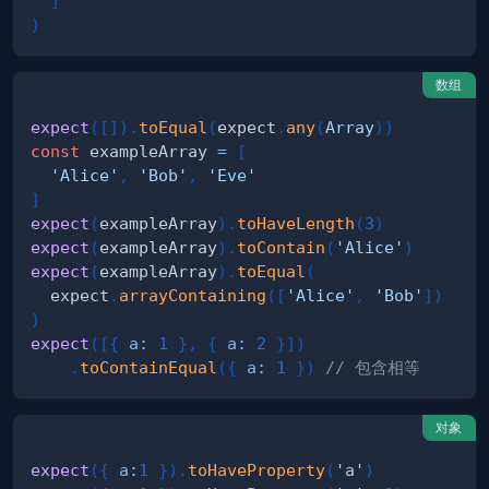
]
)
数组
expect
(
[
]
)
.
toEqual
(
expect
.
any
(
Array
)
)
const
 exampleArray 
=
[
'Alice'
,
'Bob'
,
'Eve'
]
expect
(
exampleArray
)
.
toHaveLength
(
3
)
expect
(
exampleArray
)
.
toContain
(
'Alice'
)
expect
(
exampleArray
)
.
toEqual
(
  expect
.
arrayContaining
(
[
'Alice'
,
'Bob'
]
)
)
expect
(
[
{
a
:
1
}
,
{
a
:
2
}
]
)
.
toContainEqual
(
{
a
:
1
}
)
// 包含相等
对象
expect
(
{
a
:
1
}
)
.
toHaveProperty
(
'a'
)