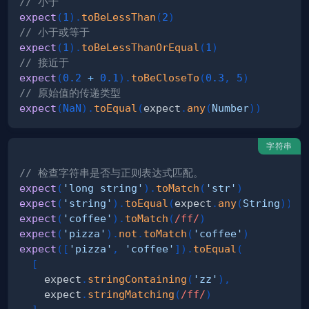
// 小于
expect
(
1
)
.
toBeLessThan
(
2
)
// 小于或等于
expect
(
1
)
.
toBeLessThanOrEqual
(
1
)
// 接近于
expect
(
0.2
+
0.1
)
.
toBeCloseTo
(
0.3
,
5
)
// 原始值的传递类型
expect
(
NaN
)
.
toEqual
(
expect
.
any
(
Number
)
)
字符串
// 检查字符串是否与正则表达式匹配。
expect
(
'long string'
)
.
toMatch
(
'str'
)
expect
(
'string'
)
.
toEqual
(
expect
.
any
(
String
)
)
expect
(
'coffee'
)
.
toMatch
(
/
ff
/
)
expect
(
'pizza'
)
.
not
.
toMatch
(
'coffee'
)
expect
(
[
'pizza'
,
'coffee'
]
)
.
toEqual
(
[
    expect
.
stringContaining
(
'zz'
)
,
    expect
.
stringMatching
(
/
ff
/
)