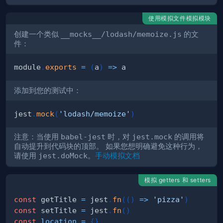
使用模拟文件模拟模块
创建一个类似
__mocks__/lodash/memoize.js
的文
件：
module
.
exports
=
(
a
)
=>
添加到您的测试中：
jest
.
mock
(
'lodash/memoize'
)
注意：当使用
babel-jest
时，对
jest.mock
的调用将
自动提升到代码块的顶部。 如果您想明确避免这种行为，
请使用
jest.doMock
。
手动模拟文档
模拟 getters 和 setters
const
 getTitle 
=
 jest
.
fn
(
(
)
=>
'pizza'
)
const
 setTitle 
=
 jest
.
fn
(
)
const
location
=
{
}