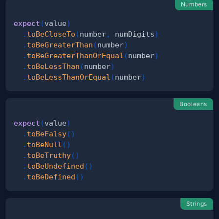
Numbers
expect
(
value
)
.
toBeCloseTo
(
number
,
 numDigits
)
.
toBeGreaterThan
(
number
)
.
toBeGreaterThanOrEqual
(
number
)
.
toBeLessThan
(
number
)
.
toBeLessThanOrEqual
(
number
)
Booleans
expect
(
value
)
.
toBeFalsy
(
)
.
toBeNull
(
)
.
toBeTruthy
(
)
.
toBeUndefined
(
)
.
toBeDefined
(
)
Strings