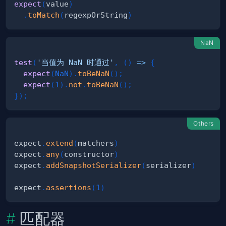
expect
(
value
)
.
toMatch
(
regexpOrString
)
NaN
test
(
'当值为 NaN 时通过'
,
(
)
=>
{
expect
(
NaN
)
.
toBeNaN
(
)
;
expect
(
1
)
.
not
.
toBeNaN
(
)
;
}
)
;
Others
expect
.
extend
(
matchers
)
expect
.
any
(
constructor
)
expect
.
addSnapshotSerializer
(
serializer
)
expect
.
assertions
(
1
)
匹配器