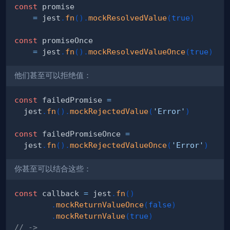
const
=
 jest
.
fn
(
)
.
mockResolvedValue
(
true
)
const
=
 jest
.
fn
(
)
.
mockResolvedValueOnce
(
true
)
他们甚至可以拒绝值：
const
 failedPromise 
=
  jest
.
fn
(
)
.
mockRejectedValue
(
'Error'
)
const
 failedPromiseOnce 
=
  jest
.
fn
(
)
.
mockRejectedValueOnce
(
'Error'
)
你甚至可以结合这些：
const
 callback 
=
 jest
.
fn
(
)
.
mockReturnValueOnce
(
false
)
.
mockReturnValue
(
true
)
// ->