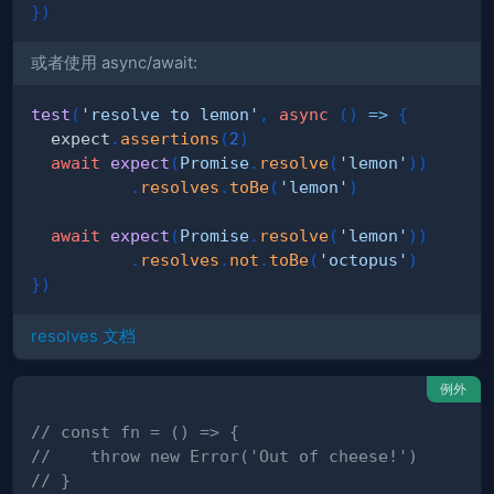
}
)
或者使用 async/await:
test
(
'resolve to lemon'
,
async
(
)
=>
{
  expect
.
assertions
(
2
)
await
expect
(
Promise
.
resolve
(
'lemon'
)
)
.
resolves
.
toBe
(
'lemon'
)
await
expect
(
Promise
.
resolve
(
'lemon'
)
)
.
resolves
.
not
.
toBe
(
'octopus'
)
}
)
resolves 文档
例外
// const fn = () => {
//    throw new Error('Out of cheese!')
// }