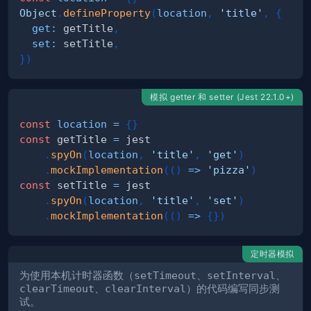
Object
.
defineProperty
(
location
,
'title'
,
{
get
:
 getTitle
,
set
:
 setTitle
,
}
)
模拟 getter 和 setter (Jest 22.1.0+)
const
location
=
{
}
const
 getTitle 
=
.
spyOn
(
location
,
'title'
,
'get'
)
.
mockImplementation
(
(
)
=>
'pizza'
)
const
 setTitle 
=
.
spyOn
(
location
,
'title'
,
'set'
)
.
mockImplementation
(
(
)
=>
{
}
)
定时器模拟
为使用本机计时器函数（
setTimeout
、
setInterval
、
clearTimeout
、
clearInterval
）的代码编写同步测
试。