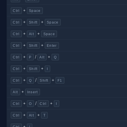
+
Ctrl
Space
+
+
Ctrl
Shift
Space
+
+
Ctrl
Alt
Space
+
+
Ctrl
Shift
Enter
+
/
+
Ctrl
P
Alt
Q
+
+
Ctrl
Shift
I
+
/
+
Ctrl
Q
Shift
F1
+
Alt
Insert
+
/
+
Ctrl
O
Ctrl
I
+
+
Ctrl
Alt
T
+
Ctrl
/