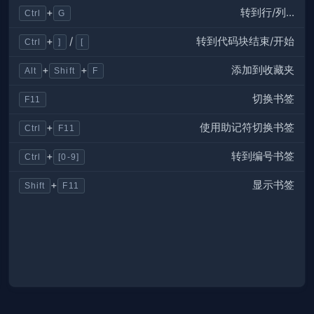
转到行/列...
+
Ctrl
G
转到代码块结束/开始
+
/
Ctrl
]
[
添加到收藏夹
+
+
Alt
Shift
F
切换书签
F11
使用助记符切换书签
+
Ctrl
F11
转到编号书签
+
Ctrl
[0-9]
显示书签
+
Shift
F11