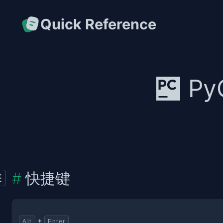
Quick Reference
P
快捷键
+
Alt
Enter