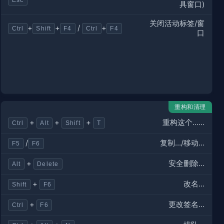
Esc
具窗口)
关闭活动标签/窗
+
+
/
+
Ctrl
Shift
F4
Ctrl
F4
口
重构和清理
重构这个……
+
+
+
Ctrl
Alt
Shift
T
复制…/移动…
/
F5
F6
安全删除…
+
Alt
Delete
改名…
+
Shift
F6
更改签名…
+
Ctrl
F6