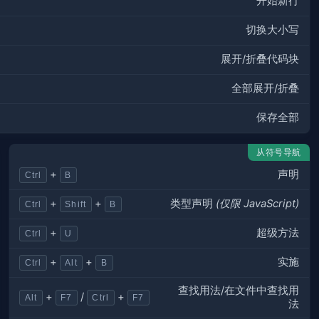
开始新行
切换大小写
展开/折叠代码块
全部展开/折叠
保存全部
从符号导航
声明
+
Ctrl
B
类型声明
(仅限 JavaScript)
+
+
Ctrl
Shift
B
超级方法
+
Ctrl
U
实施
+
+
Ctrl
Alt
B
查找用法/在文件中查找用
+
/
+
Alt
F7
Ctrl
F7
法