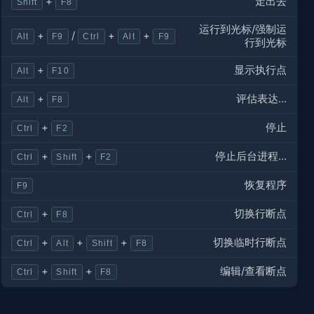
走出去
+
Shift
F8
运行到光标/强制运
+
/
+
+
Alt
F9
Ctrl
Alt
F9
行到光标
显示执行点
+
Alt
F10
评估表达...
+
Alt
F8
停止
+
Ctrl
F2
停止后台进程...
+
+
Ctrl
Shift
F2
恢复程序
F9
切换行断点
+
Ctrl
F8
切换临时行断点
+
+
+
Ctrl
Alt
Shift
F8
编辑/查看断点
+
+
Ctrl
Shift
F8