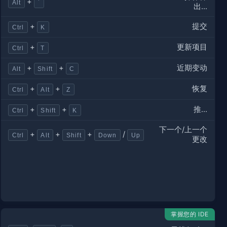
+
Alt
`
出...
提交
+
Ctrl
K
更新项目
+
Ctrl
T
近期变动
+
+
Alt
Shift
C
恢复
+
+
Ctrl
Alt
Z
推…
+
+
Ctrl
Shift
K
下一个/上一个
+
+
+
/
Ctrl
Alt
Shift
Down
Up
更改
掌握您的 IDE