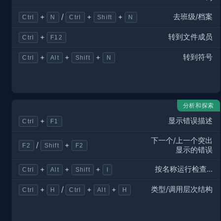
去班级/档案
+
/
+
+
Ctrl
N
Ctrl
Shift
N
转到文件成员
+
Ctrl
F12
转到符号
+
+
+
Ctrl
Alt
Shift
N
分析和探索
显示错误描述
+
Ctrl
F1
下一个/上一个突出
/
+
F2
Shift
F2
显示的错误
按名称运行检查...
+
+
+
Ctrl
Alt
Shift
I
类型/调用层次结构
+
/
+
+
Ctrl
H
Ctrl
Alt
H