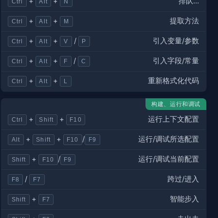
排队…
+
+
Ctrl
Alt
N
提取方法
+
+
Ctrl
Alt
M
引入变量/参数
+
+
/
Ctrl
Alt
V
P
引入字段/常量
+
+
/
Ctrl
Alt
F
C
重新格式化代码
+
+
Ctrl
Alt
L
构建、运行和调试
运行上下文配置
+
+
Ctrl
Shift
F10
运行/调试所选配置
+
+
/
Alt
Shift
F10
F9
运行/调试当前配置
+
/
Shift
F10
F9
跨过/进入
/
F8
F7
智能步入
+
Shift
F7