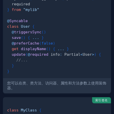
}
from
"mylib"
@
Syncable
class
User
{
@
triggersSync
(
)
save
(
)
{
...
}
@
preferCache
(
false
)
get
displayName
(
)
{
...
}
update
(
@
required
 info
:
 Partial
<
User
>
)
{
//...
}
}
您可以在类、类方法、访问器、属性和方法参数上使用装饰
器。
索引签名
class
MyClass
{