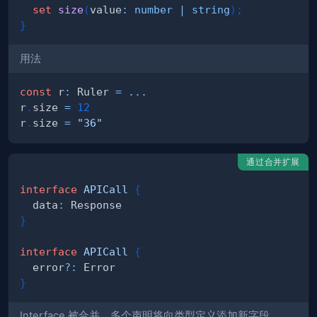
set
size
(
value
:
number
|
string
)
;
}
用法
const
 r
:
 Ruler 
=
...
r
.
size 
=
12
r
.
size 
=
"36"
通过合并扩展
interface
APICall
{
  data
:
}
interface
APICall
{
  error
?
:
}
Interface 被合并，多个声明将向类型定义添加新字段。