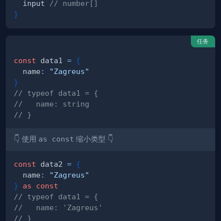
  input 
// number[]
}
任务
const
 data1 
=
{
  name
:
"Zagreus"
}
// typeof data1 = {
//   name: string
// }
👇 使用
as const
缩小类型 👇
const
 data2 
=
{
  name
:
"Zagreus"
}
as
const
// typeof data1 = {
//   name: 'Zagreus'
// }