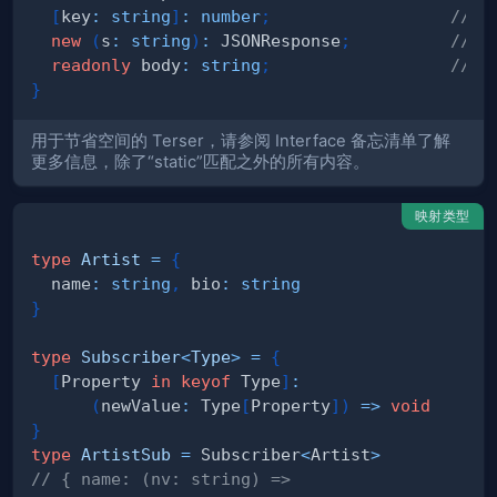
[
key
:
string
]
:
number
;
// 
new
(
s
:
string
)
:
 JSONResponse
;
// n
readonly
 body
:
string
;
// 
}
用于节省空间的 Terser，请参阅 Interface 备忘清单了解
更多信息，除了“static”匹配之外的所有内容。
映射类型
type
Artist
=
{
  name
:
string
,
 bio
:
string
}
type
Subscriber
<
Type
>
=
{
[
Property 
in
keyof
 Type
]
:
(
newValue
:
 Type
[
Property
]
)
=>
void
}
type
ArtistSub
=
 Subscriber
<
Artist
>
// { name: (nv: string) => 