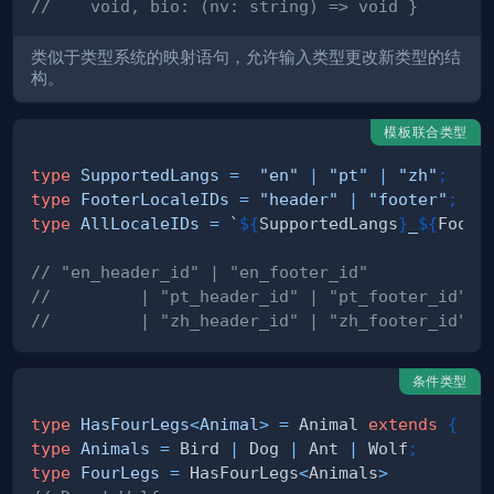
//    void, bio: (nv: string) => void }
类似于类型系统的映射语句，允许输入类型更改新类型的结
构。
模板联合类型
type
SupportedLangs
=
"en"
|
"pt"
|
"zh"
;
type
FooterLocaleIDs
=
"header"
|
"footer"
;
type
AllLocaleIDs
=
`
${
SupportedLangs
}
_
${
Foote
// "en_header_id" | "en_footer_id"
//         | "pt_header_id" | "pt_footer_id"
//         | "zh_header_id" | "zh_footer_id"
条件类型
type
HasFourLegs
<
Animal
>
=
 Animal 
extends
{
 le
type
Animals
=
 Bird 
|
 Dog 
|
 Ant 
|
 Wolf
;
type
FourLegs
=
 HasFourLegs
<
Animals
>