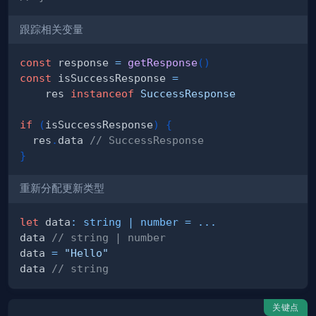
跟踪相关变量
const
 response 
=
getResponse
(
)
const
 isSuccessResponse 
=
    res 
instanceof
SuccessResponse
if
(
isSuccessResponse
)
{
  res
.
data 
// SuccessResponse
}
重新分配更新类型
let
 data
:
string
|
number
=
...
data 
// string | number
data 
=
"Hello"
data 
// string
关键点