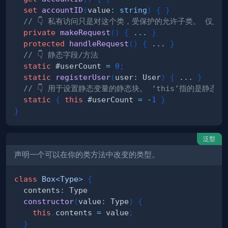
set
accountID
(
value
:
string
)
{
}
// 👇 私有访问只是对这个类，受保护的允许子类。 仅用于
private
makeRequest
(
)
{
...
}
protected
handleRequest
(
)
{
...
}
// 👇 静态字段/方法
static
 #userCount 
=
0
;
static
registerUser
(
user
:
 User
)
{
...
}
// 👇 用于设置静态变量的静态块。 ‘this’指的是静态类
static
{
this
.
#userCount 
=
-
1
}
}
泛型
声明一个可以在你的类方法中改变的类型。
class
Box
<
Type
>
{
  contents
:
constructor
(
value
:
 Type
)
{
this
.
contents 
=
 value
;
}