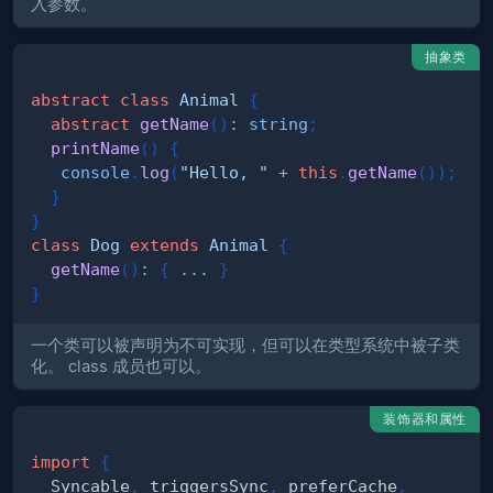
入参数。
抽象类
abstract
class
Animal
{
abstract
getName
(
)
:
string
;
printName
(
)
{
console
.
log
(
"Hello, "
+
this
.
getName
(
)
)
;
}
}
class
Dog
extends
Animal
{
getName
(
)
:
{
...
}
}
一个类可以被声明为不可实现，但可以在类型系统中被子类
化。 class 成员也可以。
装饰器和属性
import
{
  Syncable
,
 triggersSync
,
 preferCache
,