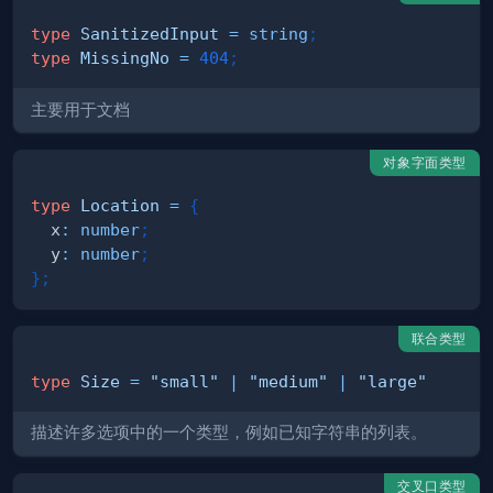
type
SanitizedInput
=
string
;
type
MissingNo
=
404
;
主要用于文档
对象字面类型
type
Location
=
{
  x
:
number
;
  y
:
number
;
}
;
联合类型
type
Size
=
"small"
|
"medium"
|
"large"
描述许多选项中的一个类型，例如已知字符串的列表。
交叉口类型