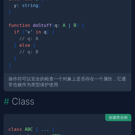
  y
:
string
;
}
function
doStuff
(
q
:
A
|
B
)
{
if
(
'x'
in
 q
)
{
// q: A
}
else
{
// q: B
}
}
操作符可以安全的检查一个对象上是否存在一个属性，它通
常也被作为类型保护使用
Class
创建类实例
class
ABC
{
...
}