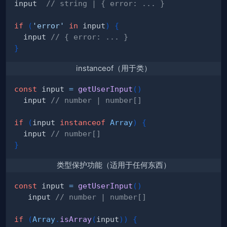
input  
// string | { error: ... }
if
(
'error'
in
 input
)
{
  input 
// { error: ... }
}
instanceof（用于类）
const
 input 
=
getUserInput
(
)
  input 
// number | number[]
if
(
input 
instanceof
Array
)
{
  input 
// number[]
}
类型保护功能（适用于任何东西）
const
 input 
=
getUserInput
(
)
   input 
// number | number[]
if
(
Array
.
isArray
(
input
)
)
{