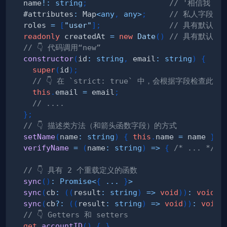
  name
!
:
string
;
// '相信我，
  #attributes
:
 Map
<
any
,
any
>
;
// 私人字段
  roles 
=
[
"user"
]
;
// 具有默认值
readonly
 createdAt 
=
new
Date
(
)
// 具有默认值
// 👇 代码调用“new”
constructor
(
id
:
string
,
 email
:
string
)
{
super
(
id
)
;
// 👇 在 `strict: true` 中，会根据字段检查
this
.
email 
=
 email
;
// ....
}
;
// 👇 描述类方法（和箭头函数字段）的方式
setName
(
name
:
string
)
{
this
.
name 
=
 name 
}
verifyName
=
(
name
:
string
)
=>
{
/* ... */
}
// 👇 具有 2 个重载定义的函数
sync
(
)
:
Promise
<
{
...
}
>
sync
(
cb
:
(
(
result
:
string
)
=>
void
)
)
:
void
sync
(
cb
?
:
(
(
result
:
string
)
=>
void
)
)
:
void
// 👇 Getters 和 setters
get
accountID
(
)
{
}