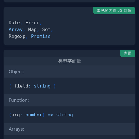
常见的内置 JS 对象
Date
,
 Error
,
Array
,
 Map
,
 Set
,
Regexp
,
Promise
内置
类型字面量
Object:
{
 field
:
string
}
Function:
(
arg
:
number
)
=>
string
Arrays: