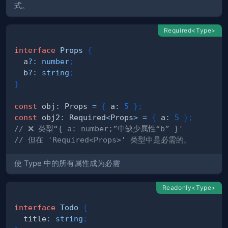
式。
Required<Type>
interface
Props
{
  a
?
:
number
;
  b
?
:
string
;
}
const
 obj
:
 Props 
=
{
 a
:
5
}
;
const
 obj2
:
 Required
<
Props
>
=
{
 a
:
5
}
;
// ❌ 类型“{ a: number;”中缺少属性“b” }' 
// 但在 'Required<Props>' 类型中是必需的。
使 Type 中的所有属性成为必需
Readonly<Type>
interface
Todo
{
  title
:
string
;