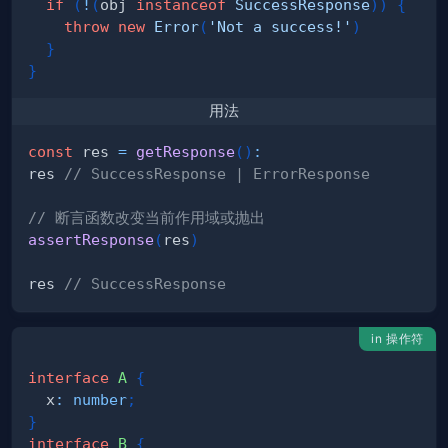
if
(
!
(
obj 
instanceof
SuccessResponse
)
)
{
throw
new
Error
(
'Not a success!'
)
}
}
用法
const
 res 
=
getResponse
(
)
:
res 
// SuccessResponse | ErrorResponse
// 断言函数改变当前作用域或抛出
assertResponse
(
res
)
res 
// SuccessResponse
in 操作符
interface
A
{
  x
:
number
;
}
interface
B
{