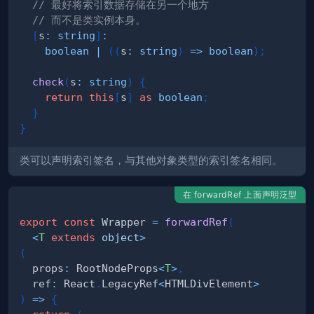
// 最好将索引数据存储在另一个地方
// 而不是类实例本身。
[
s
:
string
]
:
boolean
|
(
(
s
:
string
)
=>
boolean
)
;
check
(
s
:
string
)
{
return
this
[
s
]
as
boolean
;
}
}
类可以声明索引签名，与其他对象类型的索引签名相同。
在 forwardRef 上面声明泛型
export
const
 Wrapper 
=
forwardRef
(
<
T
extends
object
>
(
  props
:
 RootNodeProps
<
T
>
,
  ref
:
 React
.
LegacyRef
<
HTMLDivElement
>
)
=>
{