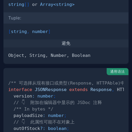
string
[
]
 or 
Array
<
string
>
Tuple:
[
string
,
number
]
避免
通用语法
/** 可选择从现有接口或类型(Response, HTTPAble)中获
interface
JSONResponse
extends
Response
,
 HTTPA
  version
:
number
;
// 👇  附加在编辑器中显示的 JSDoc 注释
/** In bytes */
  payloadSize
:
number
;
// 👇  此属性可能不在对象上
  outOfStock
?
:
boolean
;