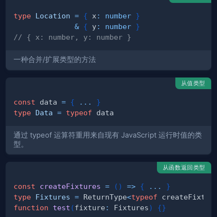
type
Location
=
{
 x
:
number
}
&
{
 y
:
number
}
// { x: number, y: number }
一种合并/扩展类型的方法
从值类型
const
 data 
=
{
...
}
type
Data
=
typeof
通过 typeof 运算符重用来自现有 JavaScript 运行时值的类
型。
从函数返回类型
const
createFixtures
=
(
)
=>
{
...
}
type
Fixtures
=
 ReturnType
<
typeof
 createFixtur
function
test
(
fixture
:
 Fixtures
)
{
}