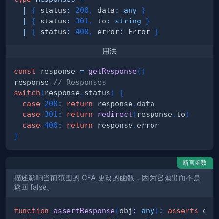
|
{
 status
:
200
,
 data
:
any
}
|
{
 status
:
301
,
 to
:
string
}
|
{
 status
:
400
,
 error
:
 Error 
}
用法
const
 response 
=
getResponse
(
)
response 
// Responses
switch
(
response
.
status
)
{
case
200
:
return
 response
.
case
301
:
return
redirect
(
response
.
to
)
case
400
:
return
 response
.
}
断言函数
描述影响当前范围的 CFA 更改的函数，因为它抛出而不是
返回 false。
function
assertResponse
(
obj
:
any
)
:
asserts
 obj