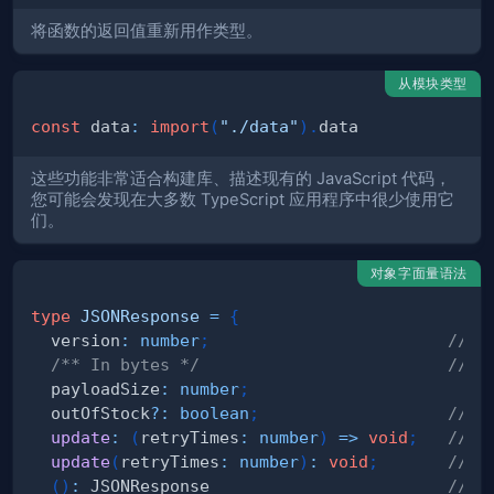
将函数的返回值重新用作类型。
从模块类型
const
 data
:
import
(
"./data"
)
.
这些功能非常适合构建库、描述现有的 JavaScript 代码，
您可能会发现在大多数 TypeScript 应用程序中很少使用它
们。
对象字面量语法
type
JSONResponse
=
{
  version
:
number
;
// 
/** In bytes */
// 
  payloadSize
:
number
;
  outOfStock
?
:
boolean
;
// 
update
:
(
retryTimes
:
number
)
=>
void
;
// 
update
(
retryTimes
:
number
)
:
void
;
// 
(
)
:
 JSONResponse                        
// 