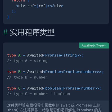
return
(
<
div ref
=
{
ref
}
>
<
/
div
>
)
;
}
实用程序类型
Awaited<Type>
type
A
=
 Awaited
<
Promise
<
string
>>
;
// type A = string
type
B
=
 Awaited
<
Promise
<
Promise
<
number
>>>
;
// type B = number
type
C
=
 Awaited
<
boolean
|
Promise
<
number
>>
;
// type C = number | boolean
这种类型旨在模拟异步函数中的 await 或 Promises 上的
.then() 方法等操作 - 特别是它们递归解包 Promises 的方