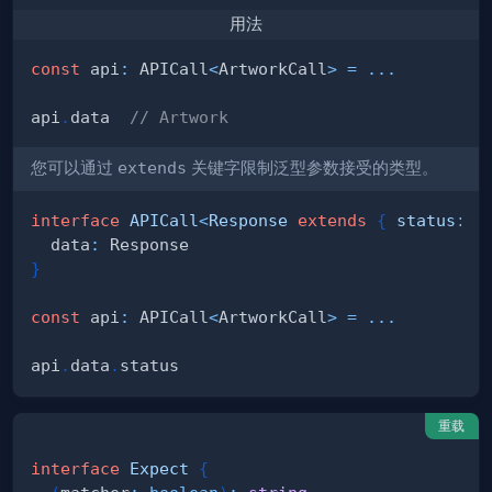
用法
const
 api
:
 APICall
<
ArtworkCall
>
=
...
api
.
data  
// Artwork
您可以通过
extends
关键字限制泛型参数接受的类型。
interface
APICall
<
Response 
extends
{
 status
:
n
  data
:
}
const
 api
:
 APICall
<
ArtworkCall
>
=
...
api
.
data
.
重载
interface
Expect
{